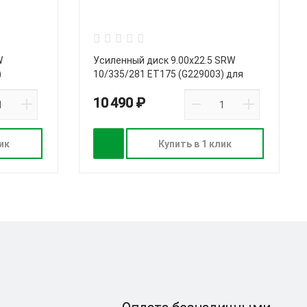
W
Усиленный диск 9.00х22.5 SRW
)
10/335/281 ET175 (G229003) для
грузовых машин
10 490 ₽
ик
Купить в 1 клик