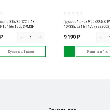
 шина 315/80R22.5-18
Грузовой диск 9.00х22.5 SR
DR15 156/150L 3PMSF
10/335/281 ET175 (3229002
 ₽
9 190 ₽
Купить в 1 клик
Купить в 1 кл