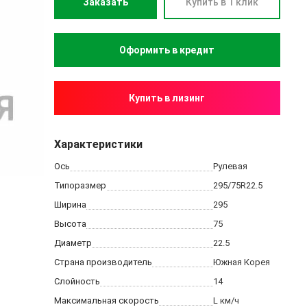
Заказать
Купить в 1 клик
Купить в лизинг
Характеристики
Ось
Рулевая
Типоразмер
295/75R22.5
Ширина
295
Высота
75
Диаметр
22.5
Страна производитель
Южная Корея
Слойность
14
Максимальная скорость
L
км/ч