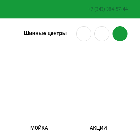
+7 (343) 384-57-44
18
Шинные центры
МОЙКА
АКЦИИ