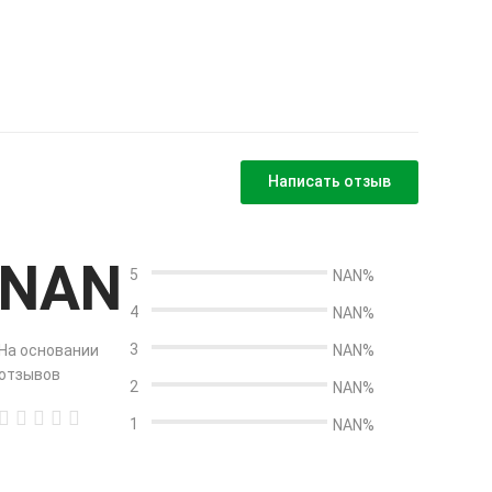
Написать отзыв
NAN
5
NAN%
4
NAN%
3
На основании
NAN%
отзывов
2
NAN%
1
NAN%